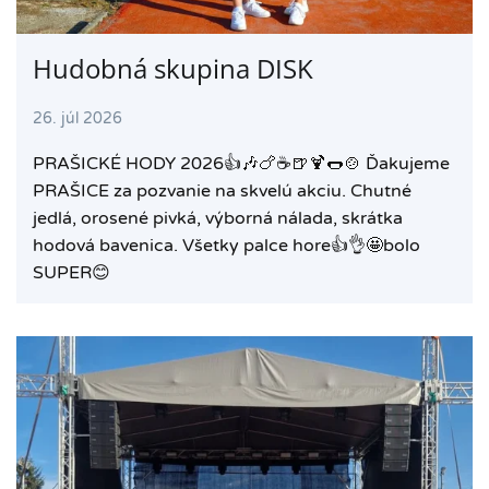
Hudobná skupina DISK
26. júl 2026
PRAŠICKÉ HODY 2026👍🎶🍗☕️🍺🍹🌭🍲 Ďakujeme
PRAŠICE za pozvanie na skvelú akciu. Chutné
jedlá, orosené pivká, výborná nálada, skrátka
hodová bavenica. Všetky palce hore👍👌🤩bolo
SUPER😊