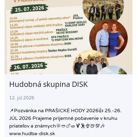
Hudobná skupina DISK
12. júl 2026
📌Pozvánka na PRAŠICKÉ HODY 2026👍 25.-26.
JÚL 2026 Prajeme príjemné pobavenie v kruhu
priateľov a známych🌞🥙🍗🥗🍹🕺🍨🍺💯🎶
www.hudba-disk.sk