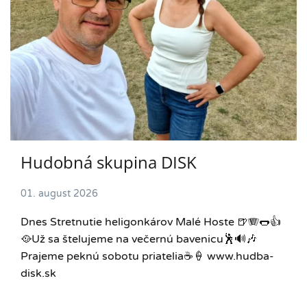
Hudobná skupina DISK
01. august 2026
Dnes Stretnutie heligonkárov Malé Hoste 🍺🪗🌭👍
🥘Už sa štelujeme na večernú bavenicu🕺🔊🎶
Prajeme peknú sobotu priatelia☕️🍦 www.hudba-
disk.sk