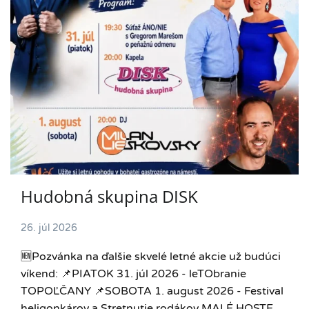
Hudobná skupina DISK
26. júl 2026
🆕️Pozvánka na ďalšie skvelé letné akcie už budúci
víkend: 📌PIATOK 31. júl 2026 - leTObranie
TOPOĽČANY 📌SOBOTA 1. august 2026 - Festival
heligonkárov a Stretnutie rodákov MALÉ HOSTE.