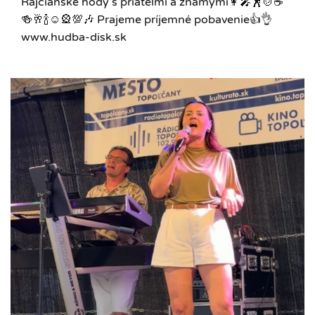
Rajčianske hody s priateľmi a známymi👩‍🎤🕺🍲☕️
🍻🥂🍾☺🎡💯🎶 Prajeme príjemné pobavenie👍👌
www.hudba-disk.sk