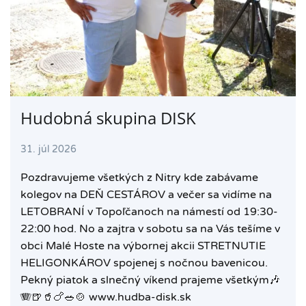
Hudobná skupina DISK
31. júl 2026
Pozdravujeme všetkých z Nitry kde zabávame
kolegov na DEŇ CESTÁROV a večer sa vidíme na
LETOBRANÍ v Topoľčanoch na námestí od 19:30-
22:00 hod. No a zajtra v sobotu sa na Vás tešíme v
obci Malé Hoste na výbornej akcii STRETNUTIE
HELIGONKÁROV spojenej s nočnou bavenicou.
Pekný piatok a slnečný víkend prajeme všetkým🎶
🪗🍺🥤🍗🥗🍲 www.hudba-disk.sk