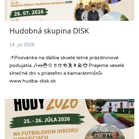
Hudobná skupina DISK
14. júl 2026
📌Pozvánka na ďalšie skvelé letné prázdninové
podujatia 🎶🌭🍟🍲🥤🍺🍻🕺👩‍🎤😎 Prajeme veselé
slnečné dni s priateľmi a kamarátmi👍🥳
www.hudba-disk.sk