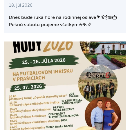
18. júl 2026
Dnes bude ruka hore na rodinnej oslave💐🥂🍾🪗🎂
Peknú sobotu prajeme všetkým☕️🍻🌞