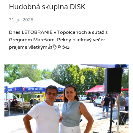
Hudobná skupina DISK
31. júl 2026
Dnes LETOBRANIE v Topoľčanoch a súťaž s
Gregorom Marešom. Pekný piatkový večer
prajeme všetkým👍👌🍦☕️🍺