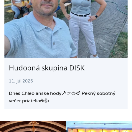
Hudobná skupina DISK
11. júl 2026
Dnes Chlebianske hody🎶🍺🥘💯 Pekný sobotný
večer priatelia☕️👍