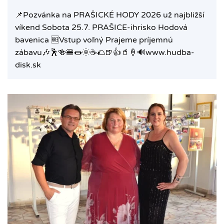
📌Pozvánka na PRAŠICKÉ HODY 2026 už najbližší
víkend Sobota 25.7. PRAŠICE-ihrisko Hodová
bavenica 🆓️Vstup voľný Prajeme príjemnú
zábavu🎶🕺🍻🍔🌭🌞☕️🌮🍺👍🥤🍦🔊www.hudba-
disk.sk