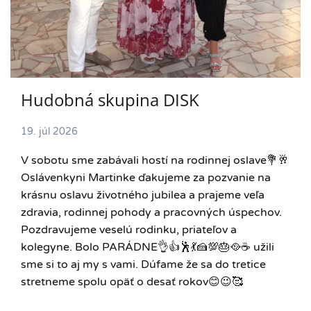
Hudobná skupina DISK
19. júl 2026
V sobotu sme zabávali hostí na rodinnej oslave💐🥂
Oslávenkyni Martinke ďakujeme za pozvanie na
krásnu oslavu životného jubilea a prajeme veľa
zdravia, rodinnej pohody a pracovných úspechov.
Pozdravujeme veselú rodinku, priateľov a
kolegyne. Bolo PARÁDNE👌👍🕺💃🍰💯🎂🥘☕️ užili
sme si to aj my s vami. Dúfame že sa do tretice
stretneme spolu opäť o desať rokov😊😉🥰