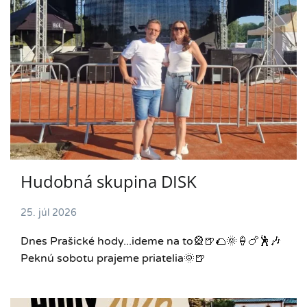
Hudobná skupina DISK
25. júl 2026
Dnes Prašické hody...ideme na to🎡🍺🌮🌞🍦🍗🕺🎶
Peknú sobotu prajeme priatelia🌞🍺