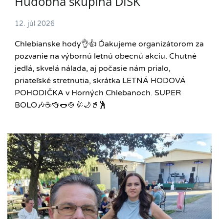
Hudobná skupina DISK
12. júl 2026
Chlebianske hody👌👍 Ďakujeme organizátorom za
pozvanie na výbornú letnú obecnú akciu. Chutné
jedlá, skvelá nálada, aj počasie nám prialo,
priateľské stretnutia, skrátka LETNÁ HODOVÁ
POHODIČKA v Horných Chlebanoch. SUPER
BOLO🎶☕️🍻🌭🍲🌞🌙🥤🕺