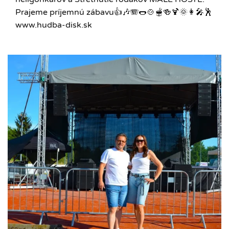
Prajeme príjemnú zábavu👍🎶🪗🌭🍲🫕🍻🍹🌞👩‍🎤🕺
www.hudba-disk.sk